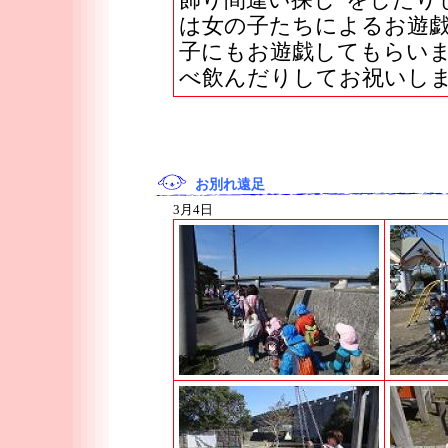
飾り間違い探し”をしたり
は女の子たちによるお遊
子にもお遊戯してもらい
べ飲んだりしてお祝いし
お別れ遠足
3月4日