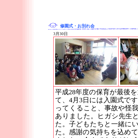
修園式・お別れ会
3月30日
平成28年度の保育が最後
て、4月3日には入園式で
ってくること、事故や怪
ありました。ヒガシ先生
た。子どもたちと一緒に
た。感謝の気持ちを込め