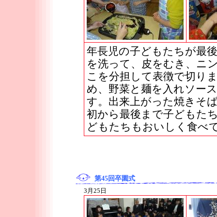
年長児の子どもたちが最
を洗って、皮をむき、ニ
こを分担して表徴で切り
め、野菜と麺を入れソー
す。出来上がった焼きそ
初から最後まで子どもた
どもたちもおいしく食べ
第45回卒園式
3月25日