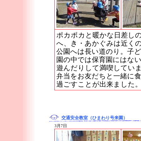
ポカポカと暖かな日差し
へ、き・あかぐみは近く
公園へは長い道のり。子
園の中では保育園にはな
遊んだりして満喫してい
弁当をお友だちと一緒に
過ごすことが出来ました
交通安全教室（ひまわり号来園）
3月7日