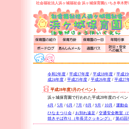
社会福祉法人浜ヶ城福祉会 浜ヶ城保育園(いちき串木野
令和2年度
/
平成17年度
/
平成18年度
/
平成1
成24年度
/
平成25年度
/
平成26年度
/
平成27
平成28年度3月のイベント
浜ヶ城保育園で行われた平成28年度のイベ
4月
/
5月
/
6月
/
7月
/
8月
/
9月
/
10月
/
運動会
ひなまつり会
/
お別れ遠足
/
交通安全教室（
焼きそば作り（年長児クッキング）
/
第45