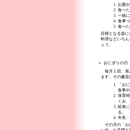
お腹が
食べた
一緒に
食事づ
食べた
目標となる姿に
料理などいろん
ょう。
おにぎりの日
毎月１回、第2
ます。その趣旨
「おに
食事や
保育時
くみ、
給食に
る。
年長・
その月の「おに