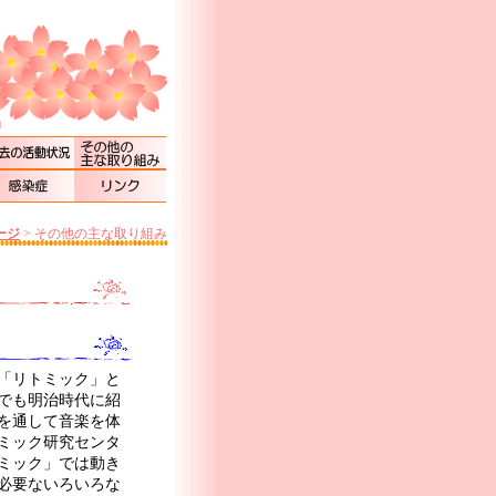
ージ
>
その他の主な取り組み
「リトミック」と
でも明治時代に紹
を通して音楽を体
ミック研究センタ
ミック」では動き
必要ないろいろな