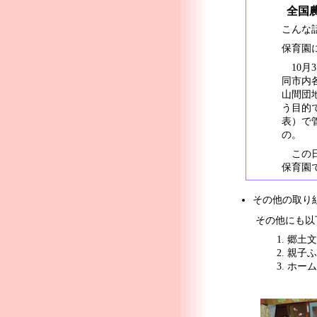
全国農
こんな
保育園
10月
同市内
山間団
う目的
表）で
の。
この日
保育園
その他の取り
その他にも以
郷土文
親子ふ
ホーム