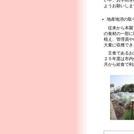
い中、お手間を
ようお願いしま
地産地消の取
従来から本園で
の食材の一部に
植え、管理員や
大量に収穫でき
主食であるお米
２５年度は市内
月から給食で利