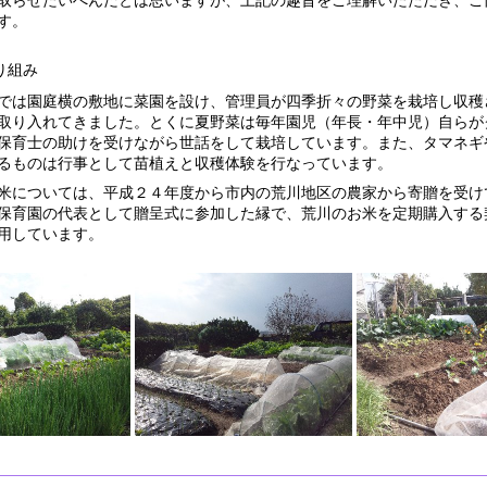
取らせたいへんだとは思いますが、上記の趣旨をご理解いたただき、ご
す。
り組み
は園庭横の敷地に菜園を設け、管理員が四季折々の野菜を栽培し収穫
取り入れてきました。とくに夏野菜は毎年園児（年長・年中児）自らが
保育士の助けを受けながら世話をして栽培しています。また、タマネギ
るものは行事として苗植えと収穫体験を行なっています。
については、平成２４年度から市内の荒川地区の農家から寄贈を受け
保育園の代表として贈呈式に参加した縁で、荒川のお米を定期購入する
用しています。