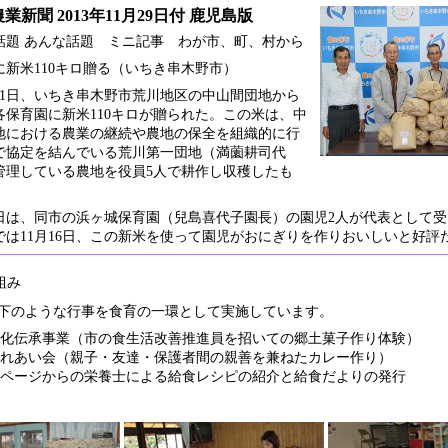
業新聞 2013年11月29日付 鹿児島版
話題 あんな話題 ミニ記事 わが市、町、村から
に新米110キロ贈る（いちき串木野市）
31日、いちき串木野市荒川地区の中山間団地から
各保育園に新米110キロが贈られた。この米は、中
地における農業の継続や農地の保全を組織的に行
で協定を結んでいる荒川第一団地（満薗耕司代
管理している農地を役員5人で耕作し収穫したも
は、同市の浜ヶ城保育園（兒島喜代子園長）の園児2人が代表として受
では11月16日、この新米を使って園児がおにぎりを作りおいしいと好評
組み
下のような行事を食育の一環として実施しています。
化伝承事業（市の食生活改善推進員を招いての郷土菓子作り体験）
れあい会（親子・友達・保護者間の親善を兼ねたカレー作り）
ページからの栄養士による給食レシピの紹介と給食だよりの発行