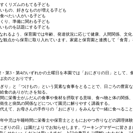
すくリズムのもてる子ども
いもの、好きなものが増える子ども
食べたい人がいる子ども
くり、準備に関わる子ども
いものを話題にする子ども
なれるよう、保育園では年齢、発達状況に応じて健康、人間関係、文化
な観点から保育に取り入れています。家庭と保育園と連携して「食育」
・第3・第4のいずれかの土曜日を本園では「おにぎりの日」として、
は次のとおりです。
ぎり」と「つけもの」という質素な食事をとることで、日ごろの豊富な
給食のありがたさを知る。
間に栄養士がふだんの食事や食材を摂取する意味、食べ物と体の関係、
衛生と病気の関係などについて園児に解りやすく講義する。
代えて、お母さんの手作りの「おにぎり」をみんなで一緒に食べること
年中児は午睡時間に栄養士や保育士とともにおやつ作りなどの調理体験
ぎりの日」は園だよりでお知らせします。ワーキングマザーに皆さま