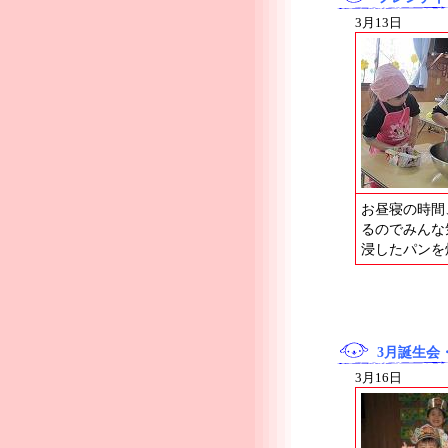
3月13日
お昼寝の時間
るのでみんな
浸したパンを
3月誕生会
3月16日