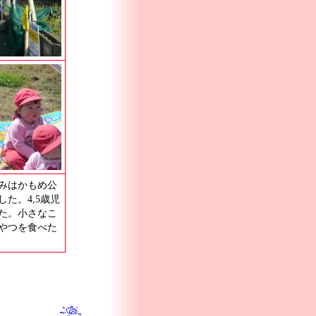
みはかもめ公
た。4,5歳児
た。小さなこ
やつを食べた