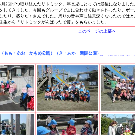
ら月2回ずつ取り組んだリトミック。年長児にとっては最後になりました
をしてきました。今回もグループで曲に合わせて動きを作ったり、ボー
したり、盛りだくさんでした。周りの音や声に注意深くなったのではと
先生から「リトミックがんばったで賞」をもらいました。
このページの上部へ
（もも・あお かもめ公園）（き・あか 新開公園）