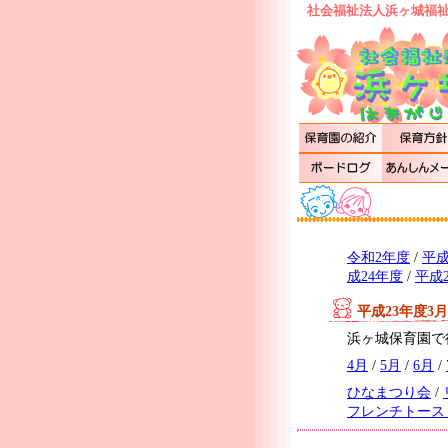
社会福祉法人浜ヶ城福祉
令和2年度
/
平成
成24年度
/
平成
平成23年度3
浜ヶ城保育園で
4月
/
5月
/
6月
/
ひなまつり会
/
フレンチトース