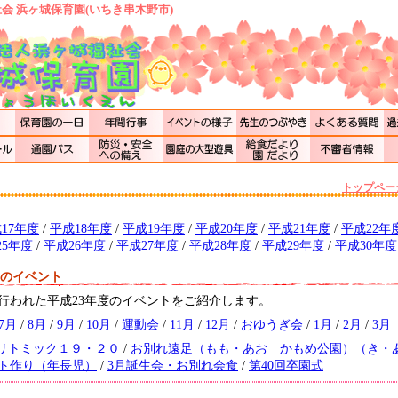
会 浜ヶ城保育園(いちき串木野市)
トップペー
17年度
/
平成18年度
/
平成19年度
/
平成20年度
/
平成21年度
/
平成22年
25年度
/
平成26年度
/
平成27年度
/
平成28年度
/
平成29年度
/
平成30年度
月のイベント
行われた平成23年度のイベントをご紹介します。
7月
/
8月
/
9月
/
10月
/
運動会
/
11月
/
12月
/
おゆうぎ会
/
1月
/
2月
/
3月
リトミック１９・２０
/
お別れ遠足（もも・あお かもめ公園）（き・
ト作り（年長児）
/
3月誕生会・お別れ会食
/
第40回卒園式