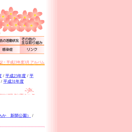
ジ
>
平成23年度3月 アルバム
度
/
平成23年度
/
平
/
平成31年度
あか 新開公園）
/