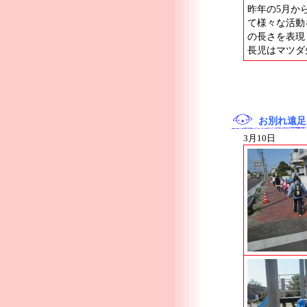
昨年の5月か
て様々な活動
の長さを表現
長児はマツダ
お別れ遠足
3月10日