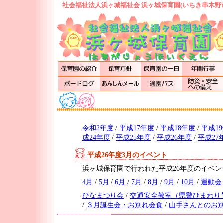
社会福祉法人浜ヶ城福祉会 浜ヶ城保育園(いちき串木野
令和2年度
/
平成17年度
/
平成18年度
/
平成1
成24年度
/
平成25年度
/
平成26年度
/
平成27
平成26年度3月のイベント
浜ヶ城保育園で行われた平成26年度のイベ
4月
/
5月
/
6月
/
7月
/
8月
/
9月
/
10月
/
運動会
ひなまつり会
/
交通安全教室（県警ひまわり
/
３月誕生会・お別れ会食
/
山手さんとのお