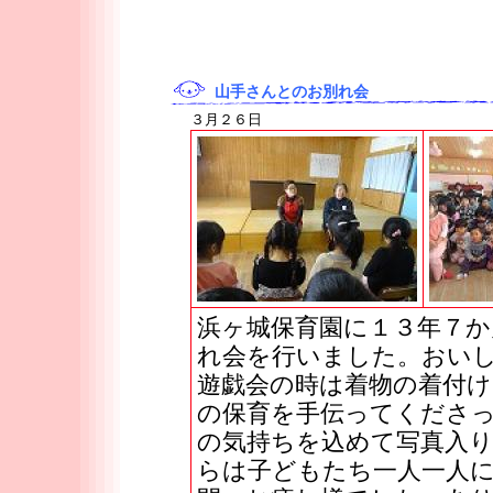
山手さんとのお別れ会
３月２６日
浜ヶ城保育園に１３年７
れ会を行いました。おい
遊戯会の時は着物の着付
の保育を手伝ってくださ
の気持ちを込めて写真入
らは子どもたち一人一人