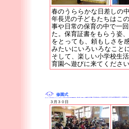
春のうららかな日差しの
年長児の子どもたちはこ
事や日常の保育の中で一
た。保育証書をもらう姿
をとっても、頼もしさを
みたいにいろいろなこと
そして、楽しい小学校生
育園へ遊びに来てくださ
修園式
３月３０日