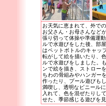
お天気に恵まれて、外で
お父さん・お母さんなど
張り切って体操や準備運
ルで水遊びをした後、部
はペットボトルのキャッ
転がして絵を描いたり、
ルで水遊びをしました。
ンで絵を描き、ストロー
ちわの骨組みやハンガー
作ったり、プール遊びも
満喫し、透明なビニール
入れて、色を混ぜたりし
せた、季節感じる遊びを