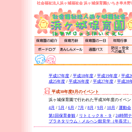
社会福祉法人浜ヶ城福祉会 浜ヶ城保育園(いちき串木野
平成17年度
/
平成18年度
/
平成19年度
/
平成2
成25年度
/
平成26年度
/
平成27年度
/
平成28
平成30年度8月のイベント
浜ヶ城保育園で行われた平成30年度のイベ
4月
/
5月
/
6月
/
7月
/
8月
/
9月
/
10月
/
運動会
第1回保育参観
/
リトミック８・９
/
24時間
プラネタリウム・メルヘン館見学（年長児）