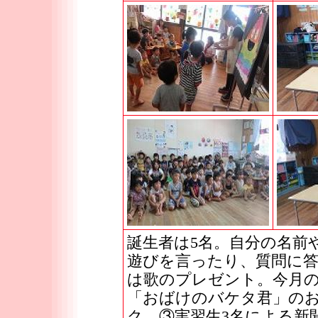
誕生者は5名。自分の名前
遊びを言ったり、質問に
は歌のプレゼント。今月
「おばけのバケタ君」の
ク ③実習生3名による新