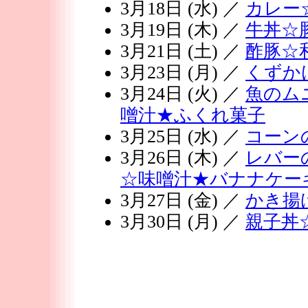
3月18日 (水) ／
カレー
3月19日 (木) ／
牛丼☆
3月21日 (土) ／
酢豚☆
3月23日 (月) ／
くずか
3月24日 (火) ／
魚のム
噌汁★ふくれ菓子
3月25日 (水) ／
コーン
3月26日 (木) ／
レバー
☆味噌汁★バナナケー
3月27日 (金) ／
かき揚
3月30日 (月) ／
親子丼