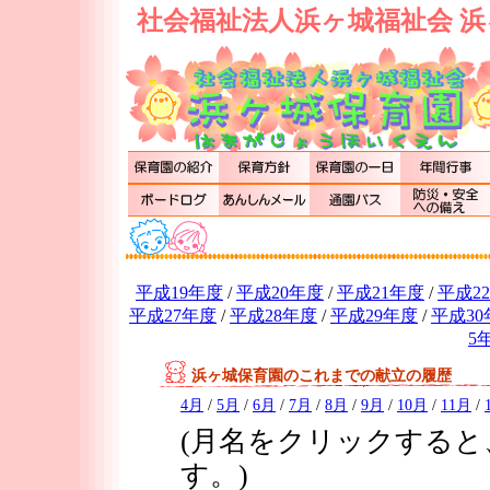
社会福祉法人浜ヶ城福祉会 浜
平成19年度
/
平成20年度
/
平成21年度
/
平成2
平成27年度
/
平成28年度
/
平成29年度
/
平成30
5
浜ヶ城保育園のこれまでの献立の履歴
4月
/
5月
/
6月
/
7月
/
8月
/
9月
/
10月
/
11月
/
(月名をクリックする
す。)