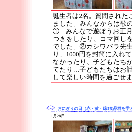
誕生者は2名。質問された
ました。みんなからは歌
①「みんなで遊ぼうお正
つきをしたり、コマ回し
でした。②カシワバラ先生
り、1000円を封筒に入れ
なかったり、子どもたち
てたり…子どもたちはお
して楽しい時間を過ごせ
おにぎりの日（赤・黄・緑3食品群を学
1月28日