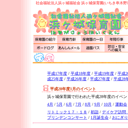
社会福祉法人浜ヶ城福祉会 浜ヶ城保育園(いちき串木野
平成17年度
/
平成18年度
/
平成19年度
/
平成2
成25年度
/
平成26年度
/
平成27年度
/
平成28
平成28年度1月のイベント
浜ヶ城保育園で行われた平成28年度のイベ
4月
/
5月
/
6月
/
7月
/
8月
/
9月
/
10月
/
運動会
リトミック１７・１８
/
初詣
/
デイケア訪問
ブリンデンコンサート
/
1月誕生会
/
おにぎり