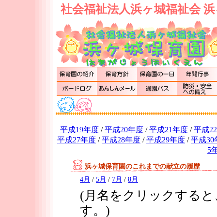
社会福祉法人浜ヶ城福祉会 浜
平成19年度
/
平成20年度
/
平成21年度
/
平成2
平成27年度
/
平成28年度
/
平成29年度
/
平成30
5
浜ヶ城保育園のこれまでの献立の履歴
4月
/
5月
/
7月
/
8月
(月名をクリックする
す。)