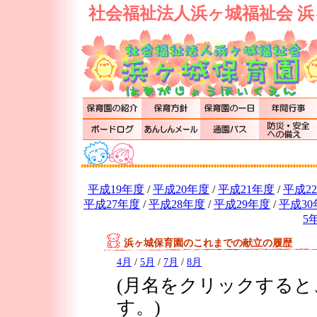
社会福祉法人浜ヶ城福祉会 浜
平成19年度
/
平成20年度
/
平成21年度
/
平成2
平成27年度
/
平成28年度
/
平成29年度
/
平成30
5
浜ヶ城保育園のこれまでの献立の履歴
4月
/
5月
/
7月
/
8月
(月名をクリックする
す。)