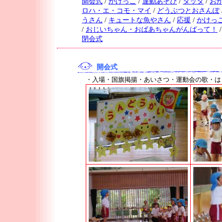
開会式
/
かけっこ
/
運動あそび
/
タッタ
/
お
ロハ・エ・コモ・マイ
/
どうぶつとおさんぽ
うさん
/
キュートな魚やさん
/
応援
/
かけっ
/
おじいちゃん・おばあちゃんがんばって！
閉会式
開会式
・入場・国旗掲揚・あいさつ・運動会の歌・は