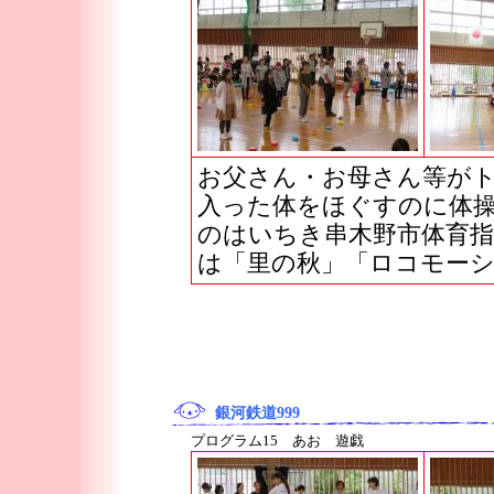
お父さん・お母さん等が
入った体をほぐすのに体
のはいちき串木野市体育指
は「里の秋」「ロコモー
銀河鉄道999
プログラム15 あお 遊戯