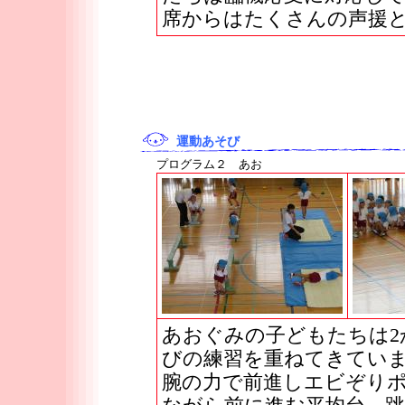
席からはたくさんの声援
運動あそび
プログラム２ あお
あおぐみの子どもたちは2
びの練習を重ねてきてい
腕の力で前進しエビぞり