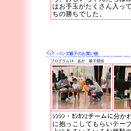
はお手玉がたくさん入っ
ちの勝ちでした。
パンダ親子のお買い物
プログラム18 あか 親子競技
ｼﾝｼﾝ・ｶﾝｶﾝ2チーム
に抱っこしてもらいテー