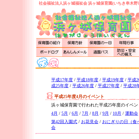
社会福祉法人浜ヶ城福祉会 浜ヶ城保育園(いちき串木野
平成17年度
/
平成18年度
/
平成19年度
/
平成2
成25年度
/
平成26年度
/
平成27年度
/
平成28
平成25年度4月のイベント
浜ヶ城保育園で行われた平成25年度のイベ
4月
/
5月
/
6月
/
7月
/
8月
/
9月
/
10月
/
運動会
第42回入園式
/
お花見会
/
おにぎりの日（食
会