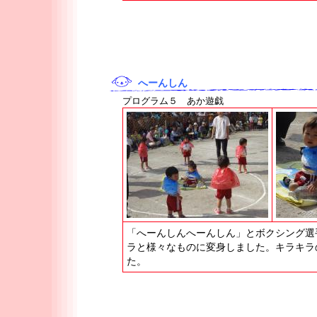
へーんしん
プログラム５ あか遊戯
「へーんしんへーんしん」とボクシング選
ラと様々なものに変身しました。キラキラ
た。