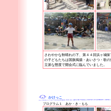
さわやかな秋晴れの下、第４４回浜ヶ城保
の子どもたちは国旗掲揚・あいさつ・歌の
立派な態度で開会式に臨んでいました。
かけっこ
プログラム１ あか・き・もも