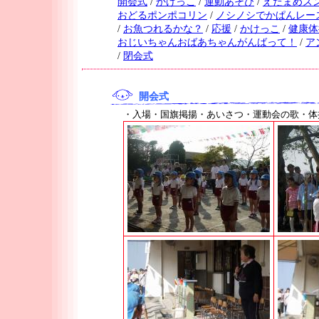
開会式
/
かけっこ
/
運動あそび
/
えだまめズ
おどるポンポコリン
/
ノシノシでかぱんレー
/
お魚つれるかな？
/
応援
/
かけっこ
/
健康体
おじいちゃんおばあちゃんがんばって！
/
ア
/
閉会式
開会式
・入場・国旗掲揚・あいさつ・運動会の歌・体