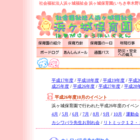
社会福祉法人浜ヶ城福祉会 浜ヶ城保育園(いちき串木野
平成17年度
/
平成18年度
/
平成19年度
/
平成2
成25年度
/
平成26年度
/
平成27年度
/
平成28
平成26年度10月のイベント
浜ヶ城保育園で行われた平成26年度のイベ
4月
/
5月
/
6月
/
7月
/
8月
/
9月
/
10月
/
運動会
カシワバラ先生お別れ会
/
リトミック１２・