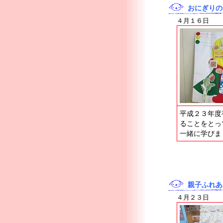
おにぎりの
４月１６日
平成２３年度
ることをとっ
一緒に学びま
親子ふれあ
４月２３日