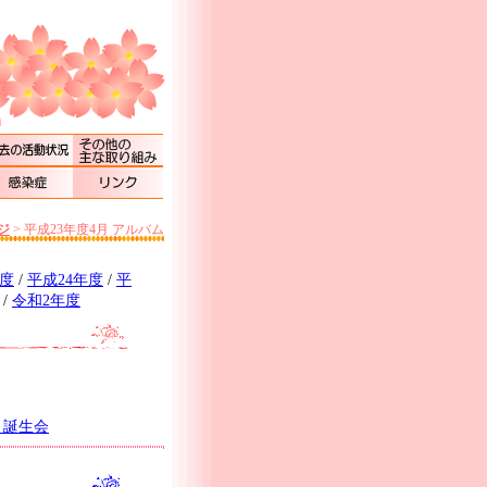
ジ
>
平成23年度4月 アルバム
年度
/
平成24年度
/
平
/
令和2年度
月誕生会