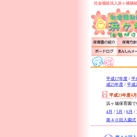
社会福祉法人浜ヶ城福祉
平成17年度
/
平
成25年度
/
平成
平成23年度4
浜ヶ城保育園で
4月
/
5月
/
6月
/
第４０回入園式