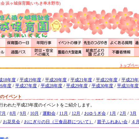
会 浜ヶ城保育園(いちき串木野市)
トップペー
成18年度
/
平成19年度
/
平成20年度
/
平成21年度
/
平成22年度
/
平成23
26年度
/
平成27年度
/
平成28年度
/
平成29年度
/
平成30年度
/
平成31年度
月のイベント
行われた平成23年度のイベントをご紹介します。
7月
/
8月
/
9月
/
10月
/
運動会
/
11月
/
12月
/
おゆうぎ会
/
1月
/
2月
/
3月
/
お花見会
/
おにぎりの日（三食品群について）
/
親子ふれあい会
/
４