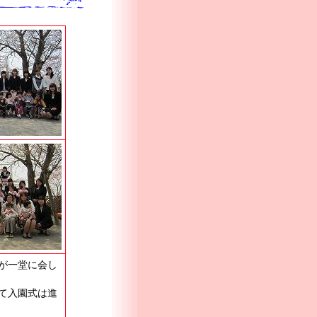
が一堂に会し
て入園式は進