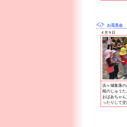
お花見会
４月９日
浜ヶ城集落の
桜のじゅうた
おばあちゃん
ったりして交