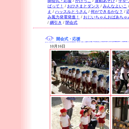
開会式・応援
/
かけっこ
/
運動あそび
/
手を
ばって！
/
おひさまとダンス
/
みんなよいこ
え
/
ハッスルとうさん
/
何ができるかな？
/
み風力発電発進！
/
おじいちゃんおばあちゃ
/
綱引き
/
閉会式
開会式・応援
10月16日