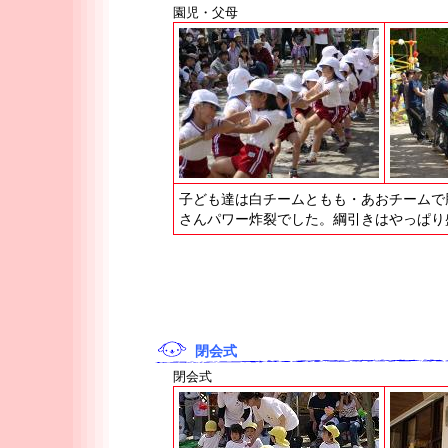
園児・父母
子ども達は白チームともも・あおチームで
さんパワー炸裂でした。綱引きはやっぱり
閉会式
閉会式