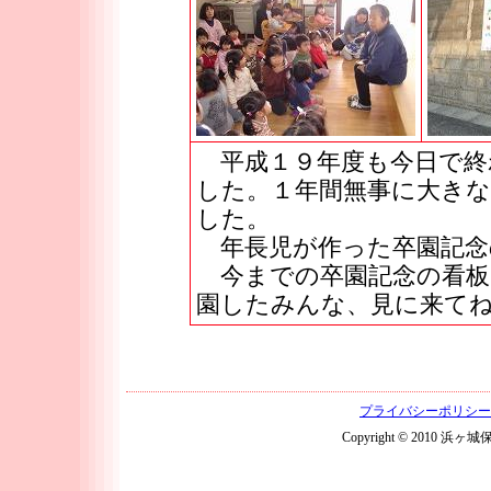
平成１９年度も今日で終
した。１年間無事に大き
した。
年長児が作った卒園記念
今までの卒園記念の看板
園したみんな、見に来て
プライバシーポリシー
Copyright © 2010 浜ヶ城