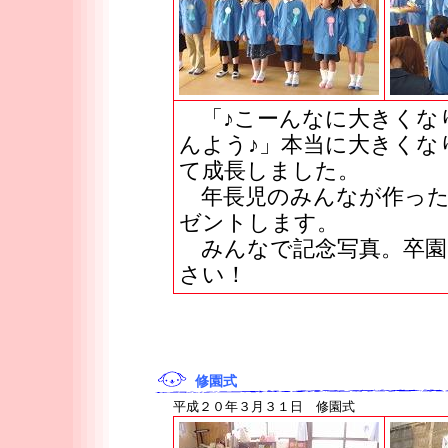
「♪こーんなに大きくな
んよう♪」本当に大きくな
て成長しました。
年長児のみんなが作った
ゼントします。
みんなで記念写真。卒園
さい！
修園式
平成２０年３月３１日 修園式