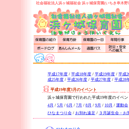
社会福祉法人浜ヶ城福祉会 浜ヶ城保育園(いちき串木野
平成17年度
/
平成18年度
/
平成19年度
/
平成2
成25年度
/
平成26年度
/
平成27年度
/
平成28
平成19年度3月のイベント
浜ヶ城保育園で行われた平成19年度のイベ
4月
/
5月
/
6月
/
7月
/
8月
/
9月
/
10月
/
運動会
ひなまつり会
/
お別れ遠足
/
３月誕生会・お