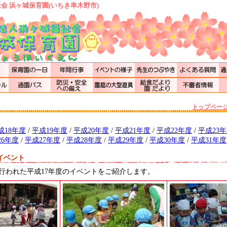
会 浜ヶ城保育園(いちき串木野市)
トップペー
成18年度
/
平成19年度
/
平成20年度
/
平成21年度
/
平成22年度
/
平成23
26年度
/
平成27年度
/
平成28年度
/
平成29年度
/
平成30年度
/
平成31年度
イベント
行われた平成17年度のイベントをご紹介します。