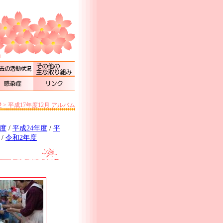
ジ
>
平成17年度12月 アルバム
年度
/
平成24年度
/
平
/
令和2年度