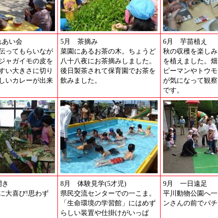
れあい会
5月 茶摘み
6月 芋苗植え
伝ってもらいなが
菜園にあるお茶の木。ちょうど
秋の収穫を楽しみ
ジャガイモの皮を
八十八夜にお茶摘みしました。
を植えました。畑
すい大きさに切り
後日製茶されて保育園でお茶を
ピーマンやトウモ
しいカレーが出来
飲みました。
が気になって観察
です。
開き
8月 体験見学(5才児)
9月 一日遠足
に大喜び!思わず
県民交流センターでの一こま。
平川動物公園へ一
「生命環境の学習館」にはめず
ンさんの前でパチ
らしい装置や仕掛けがいっぱ