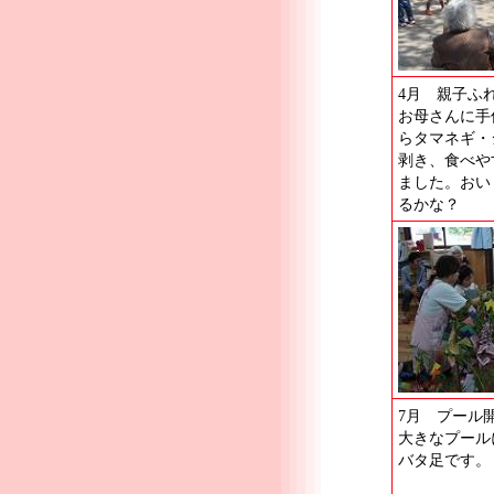
4月 親子ふ
お母さんに手
らタマネギ・
剥き、食べや
ました。おい
るかな？
7月 プール
大きなプール
バタ足です。