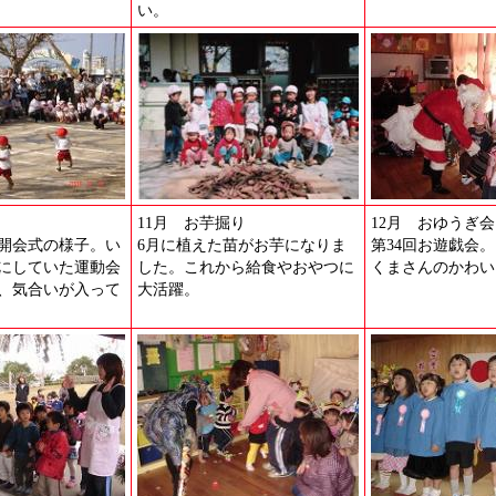
い。
11月 お芋掘り
12月 おゆうぎ会
会開会式の様子。い
6月に植えた苗がお芋になりま
第34回お遊戯会
にしていた運動会
した。これから給食やおやつに
くまさんのかわい
、気合いが入って
大活躍。